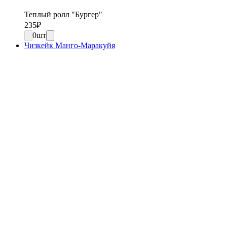
Теплый ролл "Бургер"
235
₽
0
шт
Чизкейк Манго-Маракуйя