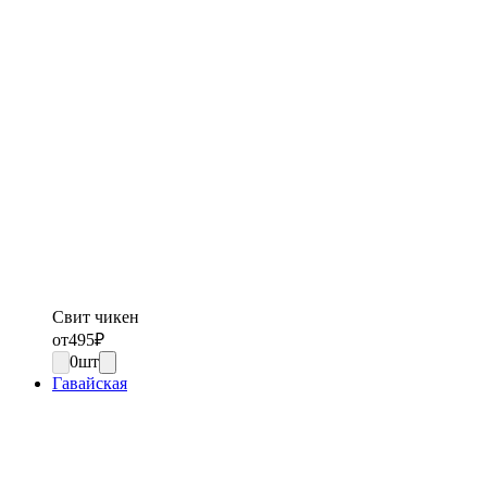
Свит чикен
от
495
₽
0
шт
Гавайская