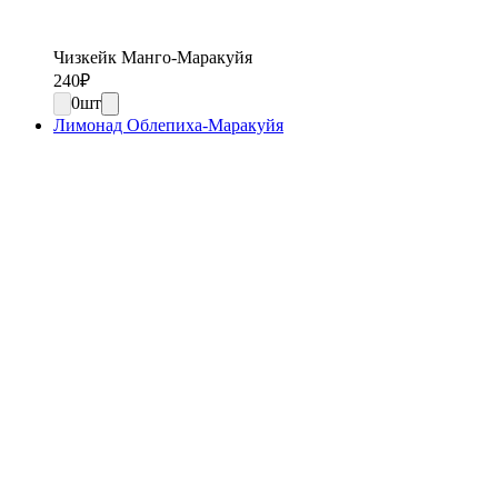
Чизкейк Манго-Маракуйя
240
₽
0
шт
Лимонад Облепиха-Маракуйя