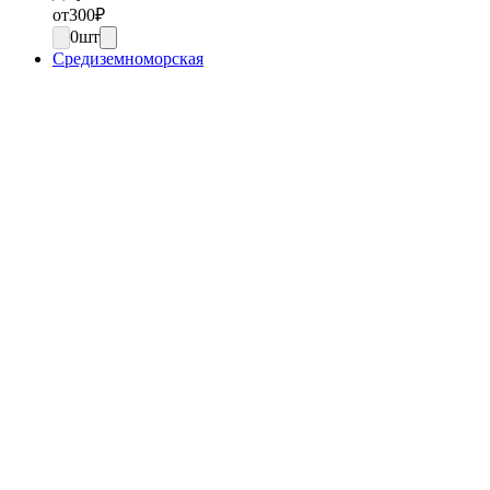
от
300
₽
0
шт
Средиземноморская