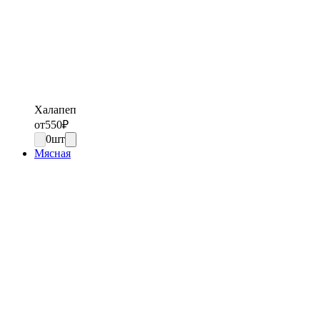
Халапеп
от
550
₽
0
шт
Мясная