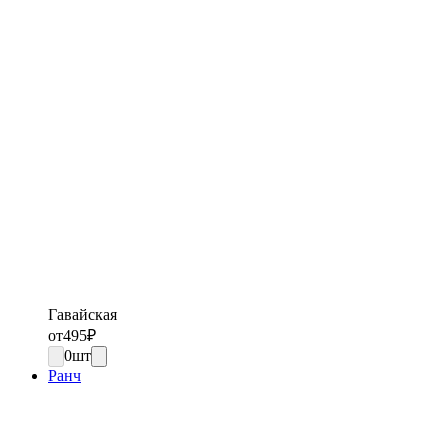
Гавайская
от
495
₽
0
шт
Ранч