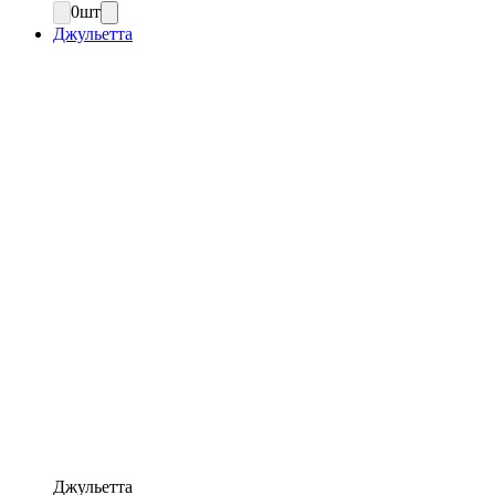
0
шт
Джульетта
Джульетта