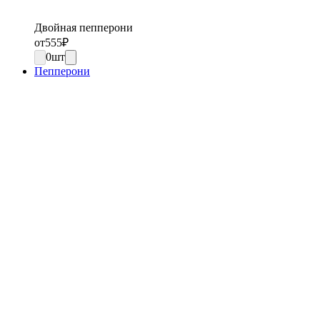
Двойная пепперони
от
555
₽
0
шт
Пепперони