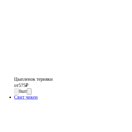
Цыпленок терияки
от
575
₽
0
шт
Свит чикен