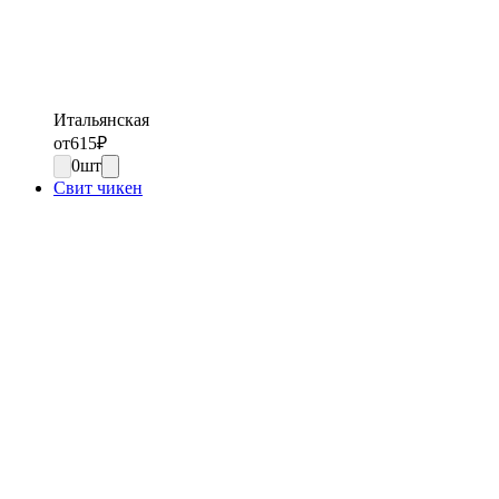
Итальянская
от
615
₽
0
шт
Свит чикен