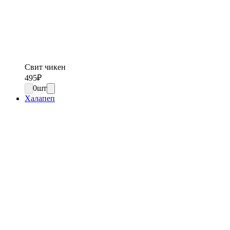
Свит чикен
495
₽
0
шт
Халапеп