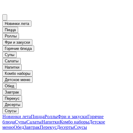
Новинки лета
Пицца
Роллы
Фри и закуски
Горячие блюда
Супы
Салаты
Напитки
Комбо наборы
Детское меню
Обед
Завтрак
Перекус
Десерты
Соусы
Новинки лета
Пицца
Роллы
Фри и закуски
Горячие
блюда
Супы
Салаты
Напитки
Комбо наборы
Детское
меню
Обед
Завтрак
Перекус
Десерты
Соусы