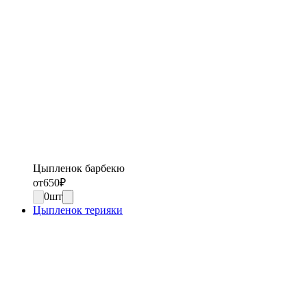
Цыпленок барбекю
от
650
₽
0
шт
Цыпленок терияки