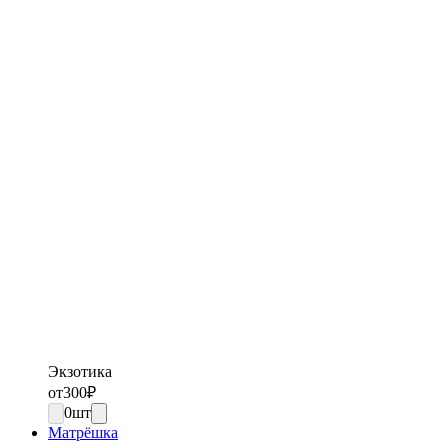
Экзотика
от
300
₽
0
шт
Матрёшка