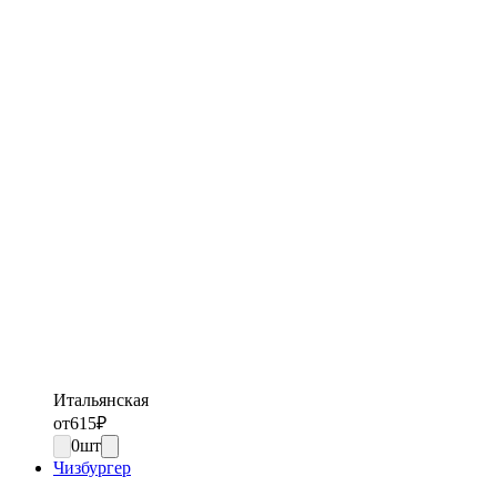
Итальянская
от
615
₽
0
шт
Чизбургер