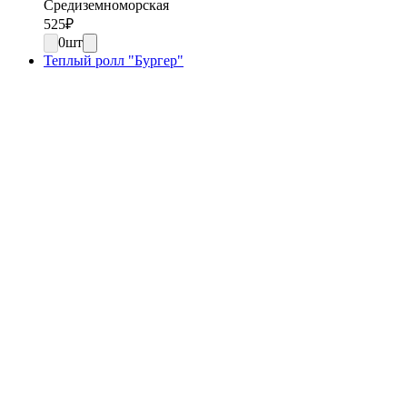
Средиземноморская
525
₽
0
шт
Теплый ролл "Бургер"