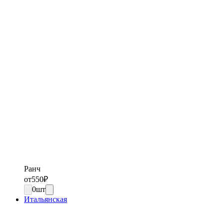
Ранч
от
550
₽
0
шт
Итальянская