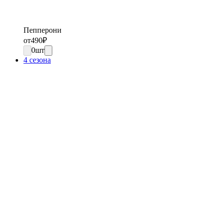
Пепперони
от
490
₽
0
шт
4 сезона