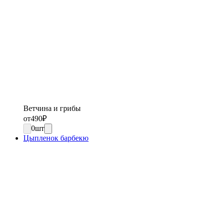
Ветчина и грибы
от
490
₽
0
шт
Цыпленок барбекю