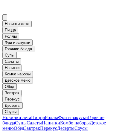
Новинки лета
Пицца
Роллы
Фри и закуски
Горячие блюда
Супы
Салаты
Напитки
Комбо наборы
Детское меню
Обед
Завтрак
Перекус
Десерты
Соусы
Новинки лета
Пицца
Роллы
Фри и закуски
Горячие
блюда
Супы
Салаты
Напитки
Комбо наборы
Детское
меню
Обед
Завтрак
Перекус
Десерты
Соусы