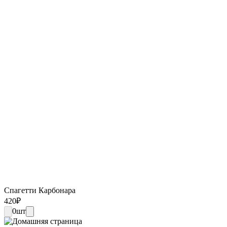
Спагетти Карбонара
420
₽
0
шт