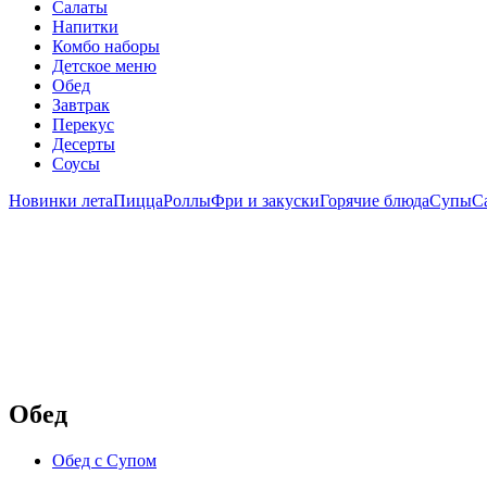
Салаты
Напитки
Комбо наборы
Детское меню
Обед
Завтрак
Перекус
Десерты
Соусы
Новинки лета
Пицца
Роллы
Фри и закуски
Горячие блюда
Супы
С
Обед
Обед с Супом