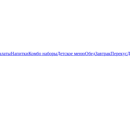
алаты
Напитки
Комбо наборы
Детское меню
Обед
Завтрак
Перекус
Д