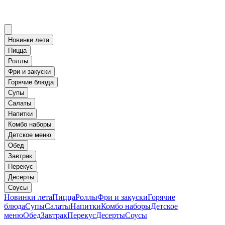
Новинки лета
Пицца
Роллы
Фри и закуски
Горячие блюда
Супы
Салаты
Напитки
Комбо наборы
Детское меню
Обед
Завтрак
Перекус
Десерты
Соусы
Новинки лета
Пицца
Роллы
Фри и закуски
Горячие
блюда
Супы
Салаты
Напитки
Комбо наборы
Детское
меню
Обед
Завтрак
Перекус
Десерты
Соусы