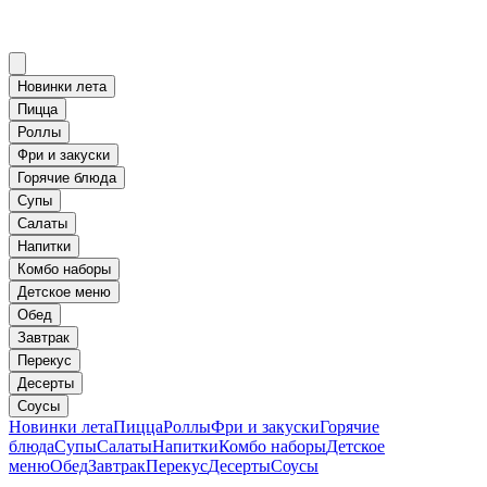
Новинки лета
Пицца
Роллы
Фри и закуски
Горячие блюда
Супы
Салаты
Напитки
Комбо наборы
Детское меню
Обед
Завтрак
Перекус
Десерты
Соусы
Новинки лета
Пицца
Роллы
Фри и закуски
Горячие
блюда
Супы
Салаты
Напитки
Комбо наборы
Детское
меню
Обед
Завтрак
Перекус
Десерты
Соусы