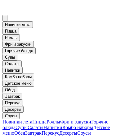
Новинки лета
Пицца
Роллы
Фри и закуски
Горячие блюда
Супы
Салаты
Напитки
Комбо наборы
Детское меню
Обед
Завтрак
Перекус
Десерты
Соусы
Новинки лета
Пицца
Роллы
Фри и закуски
Горячие
блюда
Супы
Салаты
Напитки
Комбо наборы
Детское
меню
Обед
Завтрак
Перекус
Десерты
Соусы