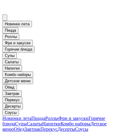
Новинки лета
Пицца
Роллы
Фри и закуски
Горячие блюда
Супы
Салаты
Напитки
Комбо наборы
Детское меню
Обед
Завтрак
Перекус
Десерты
Соусы
Новинки лета
Пицца
Роллы
Фри и закуски
Горячие
блюда
Супы
Салаты
Напитки
Комбо наборы
Детское
меню
Обед
Завтрак
Перекус
Десерты
Соусы