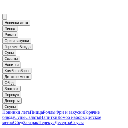
Новинки лета
Пицца
Роллы
Фри и закуски
Горячие блюда
Супы
Салаты
Напитки
Комбо наборы
Детское меню
Обед
Завтрак
Перекус
Десерты
Соусы
Новинки лета
Пицца
Роллы
Фри и закуски
Горячие
блюда
Супы
Салаты
Напитки
Комбо наборы
Детское
меню
Обед
Завтрак
Перекус
Десерты
Соусы