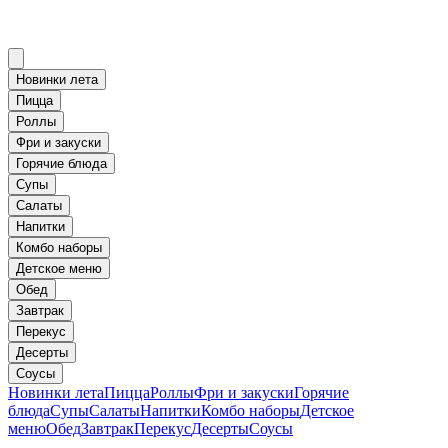
Новинки лета
Пицца
Роллы
Фри и закуски
Горячие блюда
Супы
Салаты
Напитки
Комбо наборы
Детское меню
Обед
Завтрак
Перекус
Десерты
Соусы
Новинки лета
Пицца
Роллы
Фри и закуски
Горячие
блюда
Супы
Салаты
Напитки
Комбо наборы
Детское
меню
Обед
Завтрак
Перекус
Десерты
Соусы