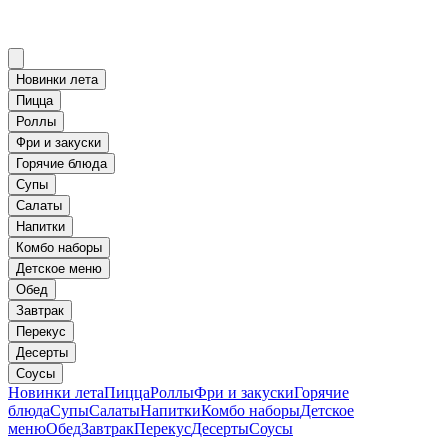
Новинки лета
Пицца
Роллы
Фри и закуски
Горячие блюда
Супы
Салаты
Напитки
Комбо наборы
Детское меню
Обед
Завтрак
Перекус
Десерты
Соусы
Новинки лета
Пицца
Роллы
Фри и закуски
Горячие
блюда
Супы
Салаты
Напитки
Комбо наборы
Детское
меню
Обед
Завтрак
Перекус
Десерты
Соусы