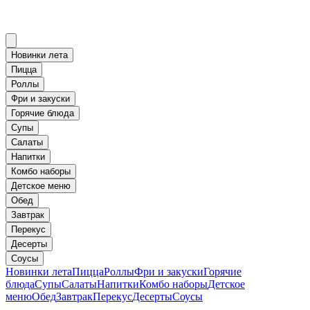
Новинки лета
Пицца
Роллы
Фри и закуски
Горячие блюда
Супы
Салаты
Напитки
Комбо наборы
Детское меню
Обед
Завтрак
Перекус
Десерты
Соусы
Новинки лета
Пицца
Роллы
Фри и закуски
Горячие
блюда
Супы
Салаты
Напитки
Комбо наборы
Детское
меню
Обед
Завтрак
Перекус
Десерты
Соусы