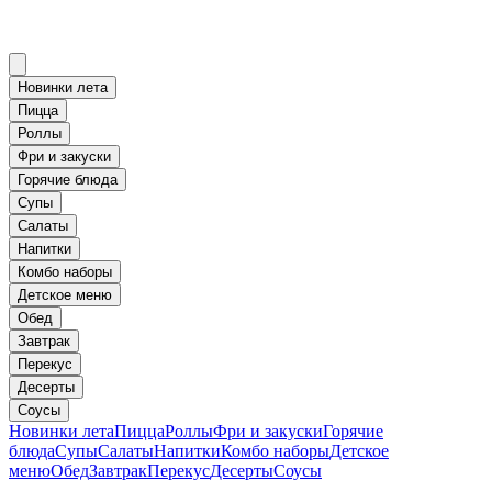
Новинки лета
Пицца
Роллы
Фри и закуски
Горячие блюда
Супы
Салаты
Напитки
Комбо наборы
Детское меню
Обед
Завтрак
Перекус
Десерты
Соусы
Новинки лета
Пицца
Роллы
Фри и закуски
Горячие
блюда
Супы
Салаты
Напитки
Комбо наборы
Детское
меню
Обед
Завтрак
Перекус
Десерты
Соусы