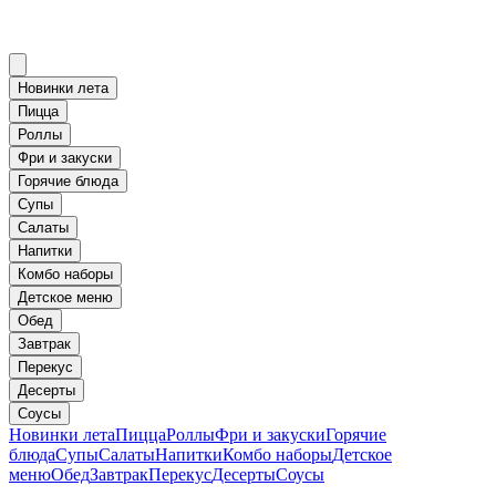
Новинки лета
Пицца
Роллы
Фри и закуски
Горячие блюда
Супы
Салаты
Напитки
Комбо наборы
Детское меню
Обед
Завтрак
Перекус
Десерты
Соусы
Новинки лета
Пицца
Роллы
Фри и закуски
Горячие
блюда
Супы
Салаты
Напитки
Комбо наборы
Детское
меню
Обед
Завтрак
Перекус
Десерты
Соусы