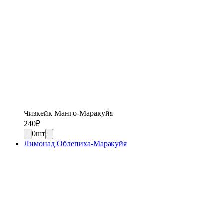
Чизкейк Манго-Маракуйя
240
₽
0
шт
Лимонад Облепиха-Маракуйя