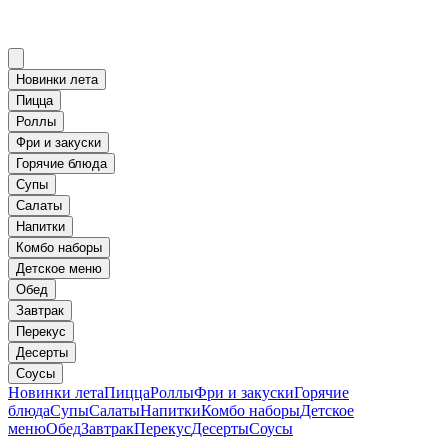
Новинки лета
Пицца
Роллы
Фри и закуски
Горячие блюда
Супы
Салаты
Напитки
Комбо наборы
Детское меню
Обед
Завтрак
Перекус
Десерты
Соусы
Новинки лета
Пицца
Роллы
Фри и закуски
Горячие
блюда
Супы
Салаты
Напитки
Комбо наборы
Детское
меню
Обед
Завтрак
Перекус
Десерты
Соусы