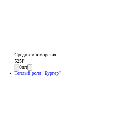
Средиземноморская
525
₽
0
шт
Теплый ролл "Бургер"