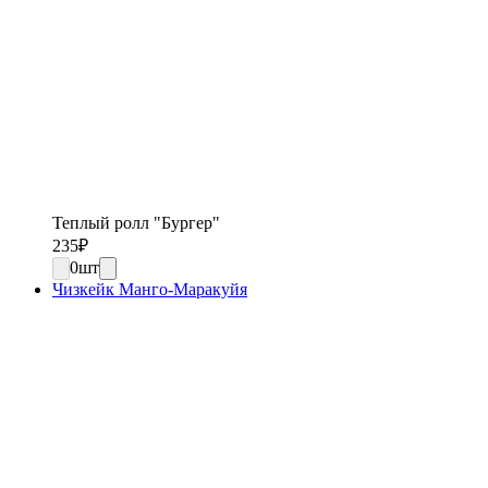
Теплый ролл "Бургер"
235
₽
0
шт
Чизкейк Манго-Маракуйя